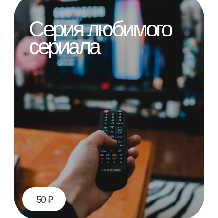
В проекте используются два формата
услуги:
Няня помогает ребёнку на базовом
уровне: занимает, гуляет, кормит,
готовит ко сну
Няня-профессиональный
дефектолог занимается коррекцией
и развитием навыков
самостоятельности ребёнка
На то, чем давно
хотелось заняться