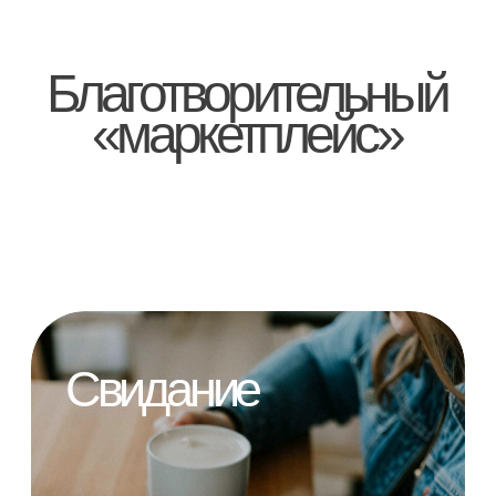
Время на хобби
250 ₽
Получая «Передышку», родители могут
заняться неотложными делами,
сходить к врачу или просто отдохнуть,
а ребёнок учится общаться с новыми