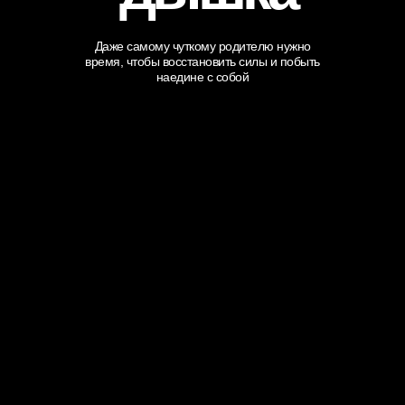
Даже самому чуткому родителю нужно
время, чтобы восстановить силы и побыть
наедине с собой
МТС Pay и фонд поддержки слепоглухих
«Со-единение» помогают проекту
«Передышка». Проект дает возможность
семьям, воспитывающим слепоглухих
детей, воспользоваться помощью
профессиональной няни, на время
доверив ей заботу о ребенке. Все
собранные на этом сайте средства будут
потрачены на оплату работы нянь.
Каждый, кто пожертвует на
благотворительном «маркетплейсе»