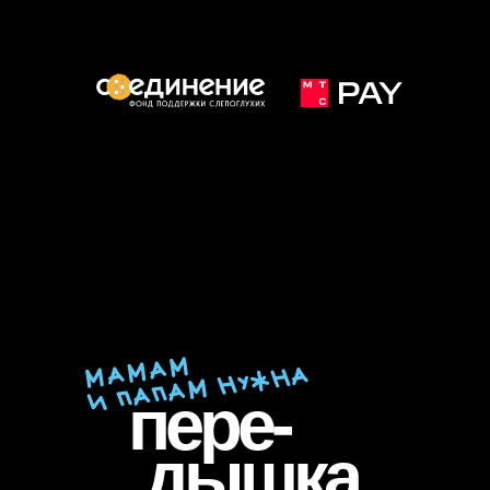
пере-
дышка