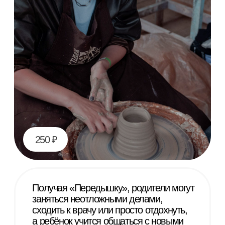
красоты
400 ₽
Прогулка
со вторым
ребенком