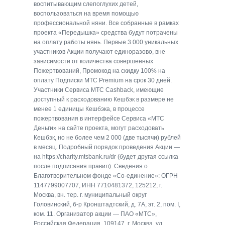
воспитывающим слепоглухих детей,
воспользоваться на время помощью
профессиональной няни. Все собранные в рамках
проекта «Передышка» средства будут потрачены
на оплату работы нянь. Первые 3.000 уникальных
участников Акции получают единоразово, вне
зависимости от количества совершенных
Пожертвований, Промокод на скидку 100% на
оплату Подписки МТС Premium на срок 30 дней.
Участники Сервиса МТС Cashback, имеющие
доступный к расходованию Кешбэк в размере не
менее 1 единицы Кешбэка, в процессе
пожертвования в интерфейсе Сервиса «МТС
Деньги» на сайте проекта, могут расходовать
Кешбэк, но не более чем 2 000 (две тысячи) рублей
в месяц. Подробный порядок проведения Акции —
на https://charity.mtsbank.ru/dr (будет другая ссылка
после подписания правил). Сведения о
Благотворительном фонде «Со-единение»: ОГРН
1147799007707, ИНН 7710481372, 125212, г.
Москва, вн. тер. г. муниципальный округ
Головинский, б-р Кронштадтский, д. 7А, эт. 2, пом. I,
ком. 11. Организатор акции — ПАО «МТС»,
Российская Федерация, 109147, г. Москва, ул.