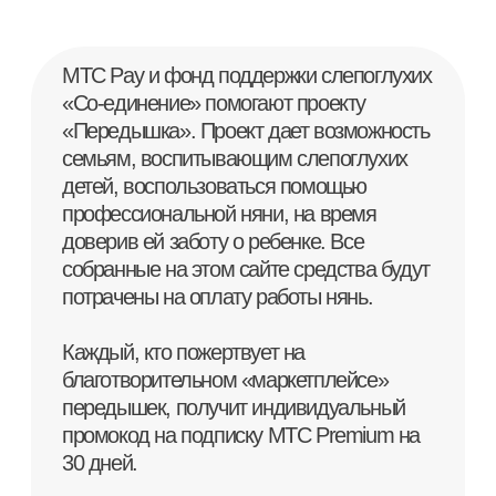
передышек, получит индивидуальный
промокод на подписку МТС Premium на
30 дней.
Фонд «Со-единение» — партнёр
социального проекта
МТС Нас Касается
.
Поэтому участники Сервиса «МТС
Cashback» cмогут расходовать свой
кешбэк в пользу благотворительного
проекта во время оплаты.
Благотворительный