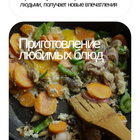
150 ₽
Всего в 2022 году фонд
предоставил 2 561 часов
«Передышки» 34 семьям
360 часов «Передышки» в год может
получить каждая семья,
воспитывающая ребёнка с сочетанным
нарушением слуха и зрения
Урок танцев